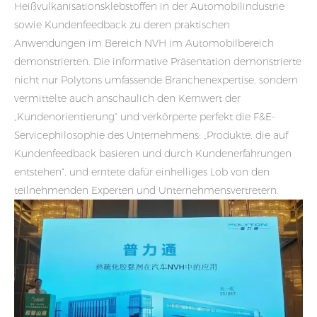
Heißvulkanisationsklebstoffen in der Automobilindustrie
sowie Kundenfeedback zu deren praktischen
Anwendungen im Bereich NVH im Automobilbereich
demonstrierten. Die informative Präsentation demonstrierte
nicht nur Polytons umfassende Branchenexpertise, sondern
vermittelte auch anschaulich den Kernwert der
„Kundenorientierung“ und verkörperte perfekt die F&E-
Servicephilosophie des Unternehmens: „Produkte, die auf
Kundenfeedback basieren und durch Kundenerfahrungen
entstehen“, und erntete dafür einhelliges Lob von den
teilnehmenden Experten und Unternehmensvertretern.