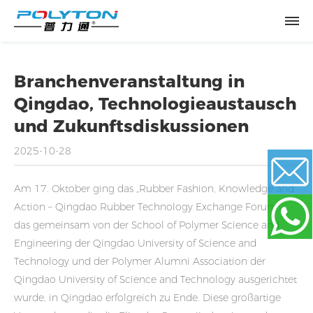
Branchenveranstaltung in
Qingdao, Technologieaustausch
und Zukunftsdiskussionen
2025-10-28
Am 17. Oktober ging das „Rubber Fashion, Knowledge and
Action – Qingdao Rubber Technology Exchange Forum“,
Email
das gemeinsam von der School of Polymer Science and
Engineering der Qingdao University of Science and
Technology und der Polymer Alumni Association der
WhatsApp
Qingdao University of Science and Technology ausgerichtet
wurde, in Qingdao erfolgreich zu Ende. Diese großartige