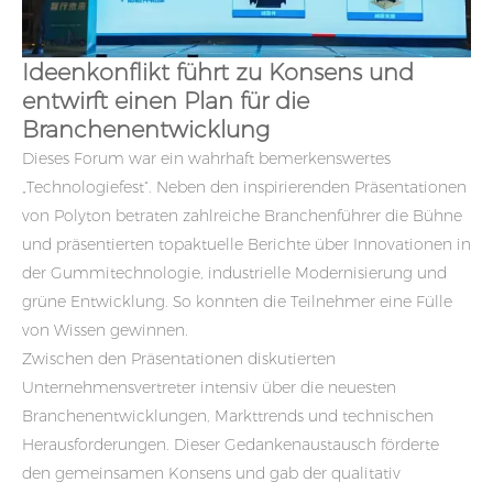
Ideenkonflikt führt zu Konsens und
entwirft einen Plan für die
Branchenentwicklung
Dieses Forum war ein wahrhaft bemerkenswertes
„Technologiefest“. Neben den inspirierenden Präsentationen
von Polyton betraten zahlreiche Branchenführer die Bühne
und präsentierten topaktuelle Berichte über Innovationen in
der Gummitechnologie, industrielle Modernisierung und
grüne Entwicklung. So konnten die Teilnehmer eine Fülle
von Wissen gewinnen.
Zwischen den Präsentationen diskutierten
Unternehmensvertreter intensiv über die neuesten
Branchenentwicklungen, Markttrends und technischen
Herausforderungen. Dieser Gedankenaustausch förderte
den gemeinsamen Konsens und gab der qualitativ