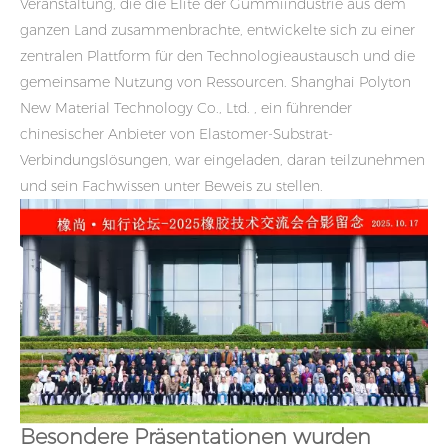
Veranstaltung, die die Elite der Gummiindustrie aus dem
ganzen Land zusammenbrachte, entwickelte sich zu einer
zentralen Plattform für den Technologieaustausch und die
gemeinsame Nutzung von Ressourcen.
Shanghai Polyton
New Material Technology Co., Ltd.
, ein führender
chinesischer Anbieter von Elastomer-Substrat-
Verbindungslösungen, war eingeladen, daran teilzunehmen
und sein Fachwissen unter Beweis zu stellen.
Besondere Präsentationen wurden