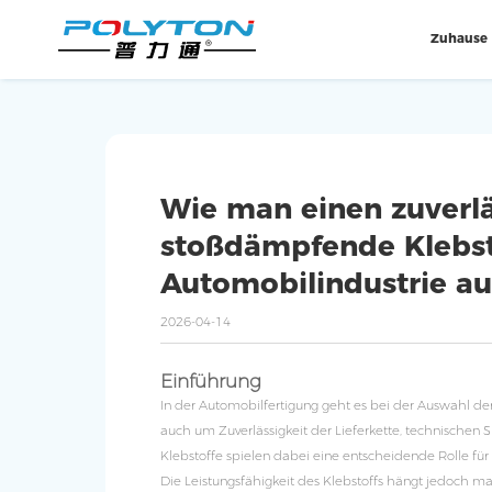
Zuhause
Wie man einen zuverlä
stoßdämpfende Klebsto
Automobilindustrie a
2026-04-14
Einführung
In der Automobilfertigung geht es bei der Auswahl der
auch um Zuverlässigkeit der Lieferkette, technischen 
Klebstoffe spielen dabei eine entscheidende Rolle für
Die Leistungsfähigkeit des Klebstoffs hängt jedoch 