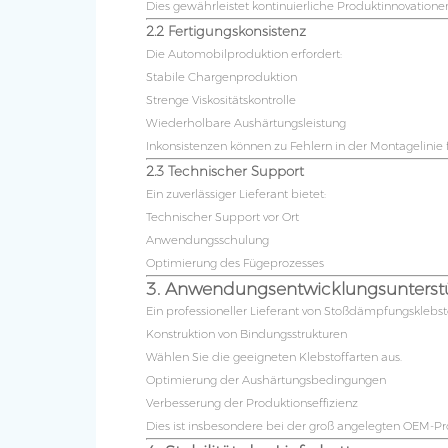
Dies gewährleistet kontinuierliche Produktinnovatione
2.2 Fertigungskonsistenz
Die Automobilproduktion erfordert:
Stabile Chargenproduktion
Strenge Viskositätskontrolle
Wiederholbare Aushärtungsleistung
Inkonsistenzen können zu Fehlern in der Montagelinie 
2.3 Technischer Support
Ein zuverlässiger Lieferant bietet:
Technischer Support vor Ort
Anwendungsschulung
Optimierung des Fügeprozesses
3. Anwendungsentwicklungsunterst
Ein professioneller Lieferant von Stoßdämpfungsklebst
Konstruktion von Bindungsstrukturen
Wählen Sie die geeigneten Klebstoffarten aus.
Optimierung der Aushärtungsbedingungen
Verbesserung der Produktionseffizienz
Dies ist insbesondere bei der groß angelegten OEM-P