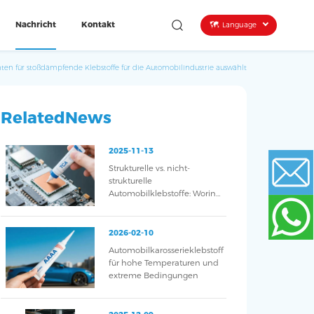
Nachricht
Kontakt
Language
ten für stoßdämpfende Klebstoffe für die Automobilindustrie auswählt
RelatedNews
2025-11-13
Strukturelle vs. nicht-
strukturelle
Automobilklebstoffe: Worin
liegt der Unterschied?
Email
2026-02-10
Automobilkarosserieklebstoff
WhatsApp
für hohe Temperaturen und
extreme Bedingungen