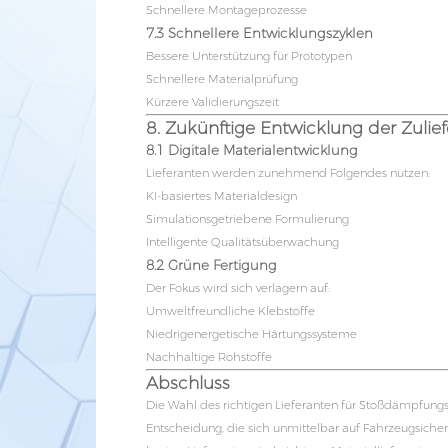
Schnellere Montageprozesse
7.3 Schnellere Entwicklungszyklen
Bessere Unterstützung für Prototypen
Schnellere Materialprüfung
Kürzere Validierungszeit
8. Zukünftige Entwicklung der Zulief
8.1 Digitale Materialentwicklung
Lieferanten werden zunehmend Folgendes nutzen:
KI-basiertes Materialdesign
Simulationsgetriebene Formulierung
Intelligente Qualitätsüberwachung
8.2 Grüne Fertigung
Der Fokus wird sich verlagern auf:
Umweltfreundliche Klebstoffe
Niedrigenergetische Härtungssysteme
Nachhaltige Rohstoffe
Abschluss
Die Wahl des richtigen Lieferanten für Stoßdämpfungs
Entscheidung, die sich unmittelbar auf Fahrzeugsicherh