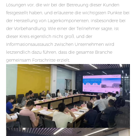
Lösungen vor, die wir bei der Betreuung dieser Kunden
festgestellt haben, und erläuterte die wichtigsten Punkte bei
der Herstellung von Lagerkomponenten, insbesondere bei
der Vorbehandlung. Wie einer der Teilnehmer sagte, ist
dieser Kreis eigentlich nicht groß, und der
Informationsaustausch zwischen Unternehmen wird
letztendlich dazu führen, dass die gesamte Branche
gemeinsam Fortschritte erzielt.