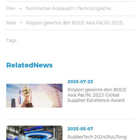
Prev
Technischer Austausch | Technologische
Durchbrüche von molekularen Mechanismen bis zur
Next
Polyton gewinnt den BOGE Asia Pacific 2023
Fehleranalyse
Global Supplier Excellence Award
Tags:
RelatedNews
2025-07-23
Polyton gewinnt den BOGE
Asia Pacific 2023 Global
Supplier Excellence Award
2025-05-07
RubberTech 2024|PuLiTong