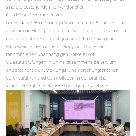
sind die bestehenden konventionellen
Qualitätsprüfmethoden zur
Lebensdauer-/Ermüdungsprüfung in dieser Branche nicht
anwendbar. Herr Qin erklärte, er werde auf die Ressourcen
des Unternehmens zurückgreifen und mit Shanghai
Microspectra Testing Technology Co., Ltd., einem
renommierten unabhängigen Anbieter von
Qualitätsprüfungen in China, zusammenarbeiten, um
entsprechende Entwicklungs- und Forschungsarbeiten
durchzuführen und den Kollegen in der Branche
schnellstmöglich wirksame Lösungen anzubieten.