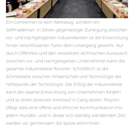
Ein Gentleman ist kein Werkzeug, sondern ein
Selfmademan. In Zeiten gegenseitiger Zuneigung zwischen
vor- und nachgelagerten Industrieketten ist die Entwicklung
hinter verschlossenen Türen dem Untergang geweiht. Nur
durch Offenheit und den verstärkten technischen Austausch
zwischen vor- und nachgelagerten Unternehmen kann die
gesamte Industriekette florieren. Schließlich ist die
Schnittstelle zwischen Wissenschaft und Technologie der
Höhepunkt der Technologie. Der Erfolg der Industriekette
kann die rasante Entwicklung von Unternehmen fördern
und so einen positiven Kreislauf in Gang setzen. Polyton
pflegt stets eine offene und ehrliche Kommunikation mit
jedem Kunden, und in dieser sich ständig wandelnden Zeit
werden wir gemeinsam die Spitze erklimmen.