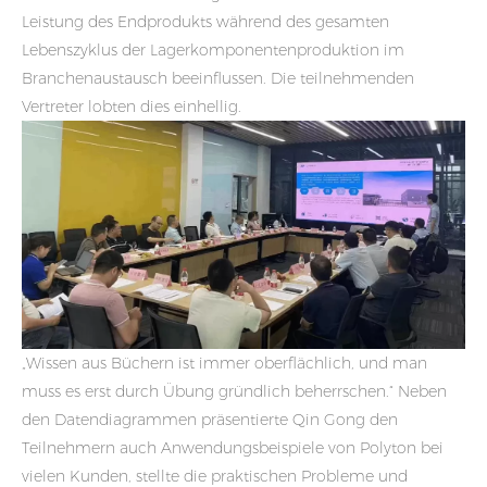
Leistung des Endprodukts während des gesamten
Lebenszyklus der Lagerkomponentenproduktion im
Branchenaustausch beeinflussen. Die teilnehmenden
Vertreter lobten dies einhellig.
„Wissen aus Büchern ist immer oberflächlich, und man
muss es erst durch Übung gründlich beherrschen.“ Neben
den Datendiagrammen präsentierte Qin Gong den
Teilnehmern auch Anwendungsbeispiele von Polyton bei
vielen Kunden, stellte die praktischen Probleme und