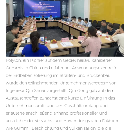
Polyton, ein Pionier auf dem Gebiet heißvulkanisierter
Gummis in China und erfahrener Anwendungsexperte in
der Erdbebenisolierung im Straßen- und Brückenbau,
wurde den teilnehmenden Unternehmensvertretern von
Ingenieur Qin Shuai vorgestellt. Qin Gong gab auf dem
Austauschtreffen zunächst eine kurze Einführung in das
Unternehmensprofil und den Geschäftsumfang und
erläuterte anschließend anhand professioneller und
ausreichender Versuchs- und Anwendungsdaten Faktoren
wie Gummi, Beschichtung und Vulkanisation, die die