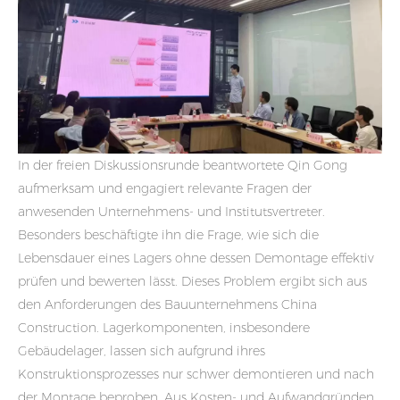
In der freien Diskussionsrunde beantwortete Qin Gong
aufmerksam und engagiert relevante Fragen der
anwesenden Unternehmens- und Institutsvertreter.
Besonders beschäftigte ihn die Frage, wie sich die
Lebensdauer eines Lagers ohne dessen Demontage effektiv
prüfen und bewerten lässt. Dieses Problem ergibt sich aus
den Anforderungen des Bauunternehmens China
Construction. Lagerkomponenten, insbesondere
Gebäudelager, lassen sich aufgrund ihres
Konstruktionsprozesses nur schwer demontieren und nach
der Montage beproben. Aus Kosten- und Aufwandgründen