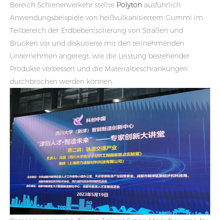
Bereich Schienenverkehr stellte
Polyton
ausführlich
Anwendungsbeispiele von heißvulkanisiertem Gummi im
Teilbereich der Erdbebenisolierung von Straßen und
Brücken vor und diskutierte mit den teilnehmenden
Unternehmen angeregt, wie die Leistung bestehender
Produkte verbessert und die Materialbeschränkungen
durchbrochen werden können.