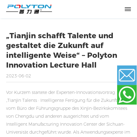
„Tianjin schafft Talente und
gestaltet die Zukunft auf
intelligente Weise“ – Polyton
Innovation Lecture Hall
2023-06-02
Vor Kurzem startete der Experten-Innovationsvortrag
Email
„Tianjin Talents · Intelligente Fertigung für die Zukunft“, der
vom Büro der Führungsgruppe des Xinjin-Bezirkskomitees
WhatsApp
von Chengdu und anderen ausgerichtet und vom
Intelligent Manufacturing Innovation Center der Sichuan-
Universität durchgeführt wurde. Als Anwendungsexperte im