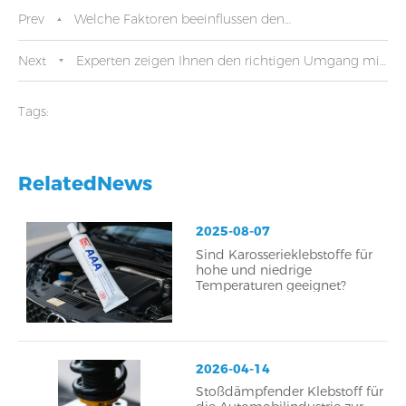
Prev
Welche Faktoren beeinflussen den
Großhandelspreis von Autokarosserieklebstoffen?
Next
Experten zeigen Ihnen den richtigen Umgang mit
Karosserieklebern
Tags:
RelatedNews
2025-08-07
Sind Karosserieklebstoffe für
hohe und niedrige
Temperaturen geeignet?
2026-04-14
Stoßdämpfender Klebstoff für