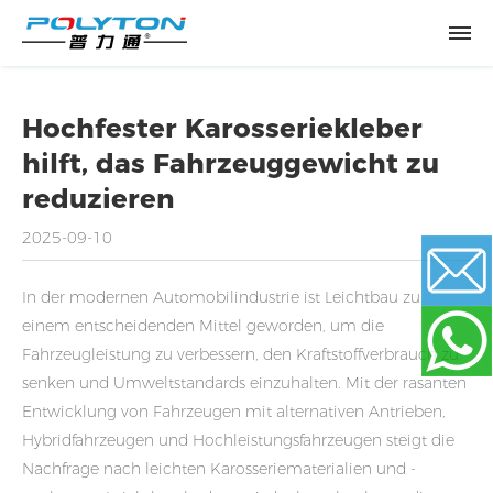
Hochfester Karosseriekleber
hilft, das Fahrzeuggewicht zu
reduzieren
2025-09-10
In der modernen Automobilindustrie ist Leichtbau zu
einem entscheidenden Mittel geworden, um die
Email
Fahrzeugleistung zu verbessern, den Kraftstoffverbrauch zu
senken und Umweltstandards einzuhalten. Mit der rasanten
Entwicklung von Fahrzeugen mit alternativen Antrieben,
WhatsApp
Hybridfahrzeugen und Hochleistungsfahrzeugen steigt die
Nachfrage nach leichten Karosseriematerialien und -