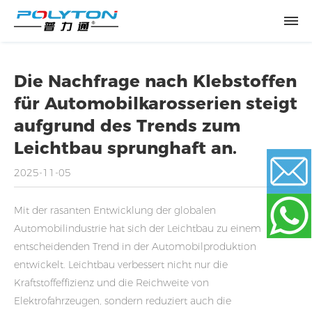
Die Nachfrage nach Klebstoffen
für Automobilkarosserien steigt
aufgrund des Trends zum
Leichtbau sprunghaft an.
2025-11-05
Mit der rasanten Entwicklung der globalen
Email
Automobilindustrie hat sich der Leichtbau zu einem
entscheidenden Trend in der Automobilproduktion
WhatsApp
entwickelt. Leichtbau verbessert nicht nur die
Kraftstoffeffizienz und die Reichweite von
Elektrofahrzeugen, sondern reduziert auch die