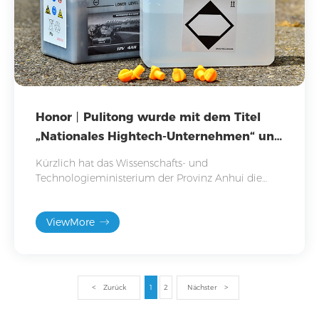
Honor丨Pulitong wurde mit dem Titel
„Nationales Hightech-Unternehmen“ und
„Forschungs- und Entwicklungszentrum
Kürzlich hat das Wissenschafts- und
für Unternehmen der Provinz Anhui“
Technologieministerium der Provinz Anhui die
Liste der Forschungs- und Entwicklungszentren der
ausgezeichnet.
Unternehmen der Provinz Anhui im ​​Jahr 2024
ViewMore
bekannt gegeben. Gleichzeitig gab das Büro der
Nationalen Führungsgruppe für die Zertifizierung
von Hochtechnologieunternehmen die erste
Gruppe von Hochtechnologieunternehmen
bekannt, die im Jahr 2024 von der
Zurück
1
2
Nächster
Zertifizierungsagentur der Provinz Anhui anerkannt
und gemeldet werden.