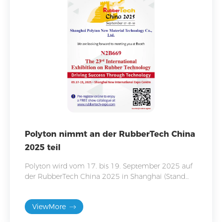
Polyton nimmt an der RubberTech China
2025 teil
Polyton wird vom 17. bis 19. September 2025 auf
der RubberTech China 2025 in Shanghai (Stand
N2B669) sein und seine funktionalen
Schnittstellenmaterialien präsentieren.
ViewMore