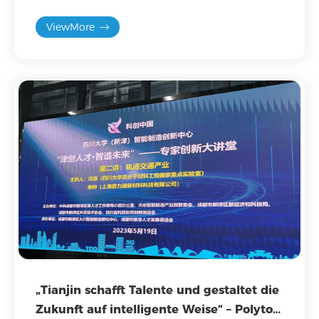
wissenschaftliche Analysen und professionelles
ViewMore
Fachwissen angeht und so ein stabiles Wachstum
in der Autoteileindustrie fördert.
„Tianjin schafft Talente und gestaltet die
Zukunft auf intelligente Weise“ – Polyton